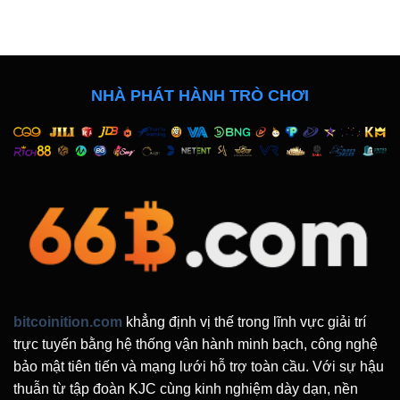
NHÀ PHÁT HÀNH TRÒ CHƠI
bitcoinition.com
khẳng định vị thế trong lĩnh vực giải trí
trực tuyến bằng hệ thống vận hành minh bạch, công nghệ
bảo mật tiên tiến và mạng lưới hỗ trợ toàn cầu. Với sự hậu
thuẫn từ tập đoàn KJC cùng kinh nghiệm dày dạn, nền