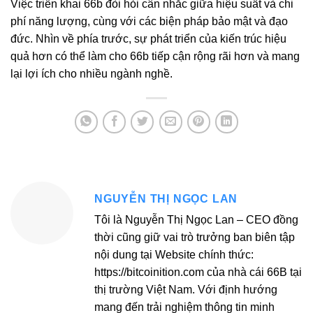
Việc triển khai 66b đòi hỏi cân nhắc giữa hiệu suất và chi
phí năng lượng, cùng với các biện pháp bảo mật và đạo
đức. Nhìn về phía trước, sự phát triển của kiến trúc hiệu
quả hơn có thể làm cho 66b tiếp cận rộng rãi hơn và mang
lại lợi ích cho nhiều ngành nghề.
NGUYỄN THỊ NGỌC LAN
Tôi là Nguyễn Thị Ngọc Lan – CEO đồng
thời cũng giữ vai trò trưởng ban biên tập
nội dung tại Website chính thức:
https://bitcoinition.com của nhà cái 66B tại
thị trường Việt Nam. Với định hướng
mang đến trải nghiệm thông tin minh