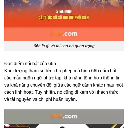
66b là gì và tại sao nó quan trọng
Đặc điểm nổi bật của 66b
Khối lượng tham số lớn cho phép mô hình 66b nắm bắt
các mẫu ngôn ngữ phức tạp, khả năng tổng hợp thông tin
và khả năng chuyển đổi giữa các ngữ cảnh khác nhau một
cách linh hoạt. Tuy nhiên, nó cũng đi kèm với thách thức
về tài nguyên và chi phí huấn luyện.