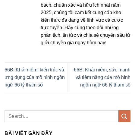
bạch, chuẩn xác và hữu ích nhất năm
2025, chúng tôi cam kết cung cấp kho
kiến thức đa dạng về lĩnh vực cá cược
trực tuyến. Hãy cùng theo dõi những
phân tích, tin tức và chia sẻ chuyên sâu từ
giới chuyên gia ngay hôm nay!
66B: Khái niệm, kiến trúc và
66B: Khái niệm, sức mạnh
ứng dụng của mô hình ngôn
và tiềm năng của mô hình
ngữ 66 tỷ tham số
ngôn ngữ 66 tỷ tham số
BÀI VIẾT GẦN ĐÂY