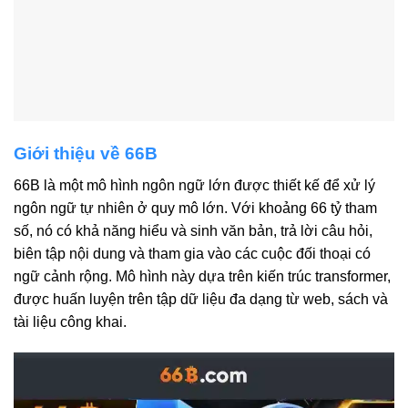
Giới thiệu về 66B
66B là một mô hình ngôn ngữ lớn được thiết kế để xử lý
ngôn ngữ tự nhiên ở quy mô lớn. Với khoảng 66 tỷ tham
số, nó có khả năng hiểu và sinh văn bản, trả lời câu hỏi,
biên tập nội dung và tham gia vào các cuộc đối thoại có
ngữ cảnh rộng. Mô hình này dựa trên kiến trúc transformer,
được huấn luyện trên tập dữ liệu đa dạng từ web, sách và
tài liệu công khai.