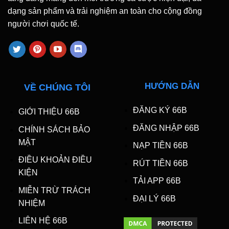
dạng sản phẩm và trải nghiệm an toàn cho cộng đồng
người chơi quốc tế.
HƯỚNG DẪN
VỀ CHÚNG TÔI
ĐĂNG KÝ 66B
GIỚI THIỆU 66B
ĐĂNG NHẬP 66B
CHÍNH SÁCH BẢO
MẬT
NẠP TIỀN 66B
ĐIỀU KHOẢN ĐIỀU
RÚT TIỀN 66B
KIỆN
TẢI APP 66B
MIỄN TRỪ TRÁCH
ĐẠI LÝ 66B
NHIỆM
LIÊN HỆ 66B