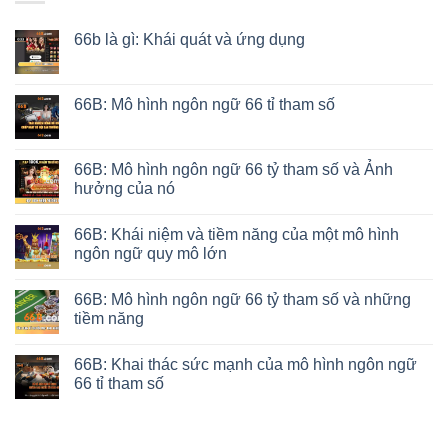
66b là gì: Khái quát và ứng dụng
66B: Mô hình ngôn ngữ 66 tỉ tham số
66B: Mô hình ngôn ngữ 66 tỷ tham số và Ảnh
hưởng của nó
66B: Khái niệm và tiềm năng của một mô hình
ngôn ngữ quy mô lớn
66B: Mô hình ngôn ngữ 66 tỷ tham số và những
tiềm năng
66B: Khai thác sức mạnh của mô hình ngôn ngữ
66 tỉ tham số