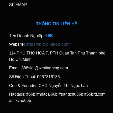
SITEMAP
THÔNG TIN LIÊN HỆ
Tên Doanh Nghiệp:
66B
Website:
https://bitcoinition.com/
114 PHU THO HOA P. PTH Quan Tan Phu Thanh pho
Ho Chi Minh
Email:
888slot@wettingblog.com
Số Điện Thoại: 0967316136
Ceo & Founder:
CEO Nguyễn Thị Ngọc Lan
Hagtags: #66b #nhacai66b #trangchu66b #66brd.com
#linkvao66b