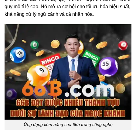
quy mô tỉ lệ cao. Nó mở ra cơ hội cho tối ưu hóa hiệu suất,
khả năng xử lý ngữ cảnh và cá nhân hóa.
Ứng dụng tiềm năng của 66b trong công nghệ