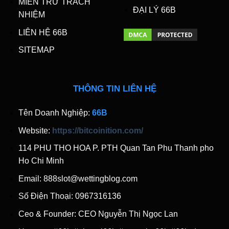
MIỄN TRỪ TRÁCH
ĐẠI LÝ 66B
NHIỆM
LIÊN HỆ 66B
SITEMAP
THÔNG TIN LIÊN HỆ
Tên Doanh Nghiệp:
66B
Website:
https://bitcoinition.com/
114 PHU THO HOA P. PTH Quan Tan Phu Thanh pho
Ho Chi Minh
Email:
888slot@wettingblog.com
Số Điện Thoại: 0967316136
Ceo & Founder:
CEO Nguyễn Thị Ngọc Lan