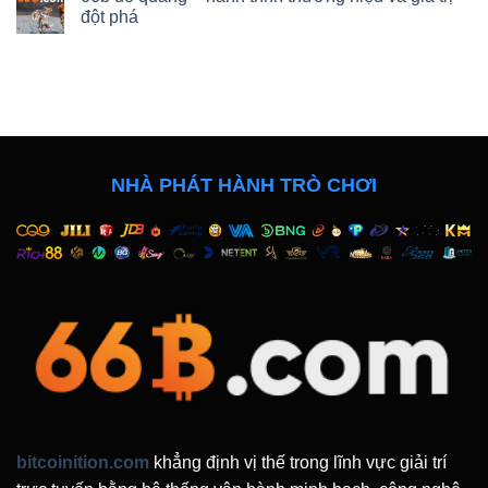
đột phá
NHÀ PHÁT HÀNH TRÒ CHƠI
bitcoinition.com
khẳng định vị thế trong lĩnh vực giải trí