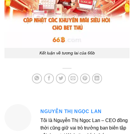
Kết luận về tương lai của 66b
NGUYỄN THỊ NGỌC LAN
Tôi là Nguyễn Thị Ngọc Lan – CEO đồng
thời cũng giữ vai trò trưởng ban biên tập