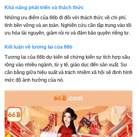
Khả năng phát triển và thách thức
Những ưu điểm của 66b đi đôi với thách thức về chi phí,
tính bền vững và an toàn. Nghiên cứu cần tập trung vào tối
ưu hóa tài nguyên, giảm rủi ro và đảm bảo quyền riêng tư.
Kết luận về tương lai của 66b
Tương lai của 66b dự kiến sẽ chứng kiến sự tích hợp sâu
rộng vào nhiều ngành, từ y tế, giáo dục đến sản xuất. Sự
cân bằng giữa hiệu suất và trách nhiệm xã hội sẽ định hình
mức độ ảnh hưởng của nó.