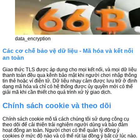
data_encryption
Các cơ chế bảo vệ dữ liệu - Mã hóa và kết nối
an toàn
Giao thức TLS được áp dụng cho mọi kết nối, và mọi dữ liệu
thanh toán đều qua kênh bảo mật khi người chơi nhập thông
tin thẻ hoặc ví điện tử. Dữ liệu nhạy cảm được lưu trữ ở định
dạng mã hóa và chỉ có hệ thống được ủy quyền mới có thể
giải mã khi cần thiết cho quá trình xử lý giao dịch.
Chính sách cookie và theo dõi
Chính sách cookie mô tả cách chúng tôi sử dụng công cụ
theo dõi để cải thiện trải nghiệm người dùng và bảo đảm
hoạt động an toàn. Người chơi có thể quản lý đồng ý
cookies ở mức độ nào và có thể rút lại đồng ý bất cứ lúc nào.