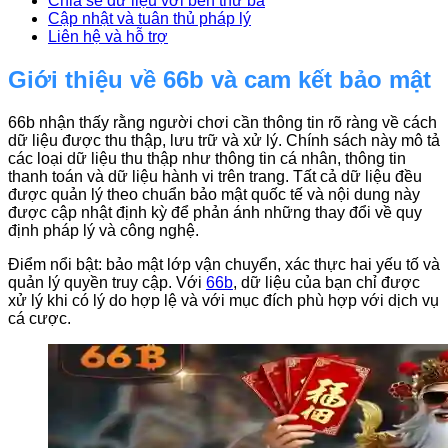
Chia sẻ dữ liệu với bên thứ ba
Cập nhật và tuân thủ pháp lý
Liên hệ và hỗ trợ
Giới thiệu về 66b và cam kết bảo mật
66b nhận thấy rằng người chơi cần thông tin rõ ràng về cách
dữ liệu được thu thập, lưu trữ và xử lý. Chính sách này mô tả
các loại dữ liệu thu thập như thông tin cá nhân, thông tin
thanh toán và dữ liệu hành vi trên trang. Tất cả dữ liệu đều
được quản lý theo chuẩn bảo mật quốc tế và nội dung này
được cập nhật định kỳ để phản ánh những thay đổi về quy
định pháp lý và công nghệ.
Điểm nổi bật: bảo mật lớp vận chuyển, xác thực hai yếu tố và
quản lý quyền truy cập. Với
66b
, dữ liệu của bạn chỉ được
xử lý khi có lý do hợp lệ và với mục đích phù hợp với dịch vụ
cá cược.