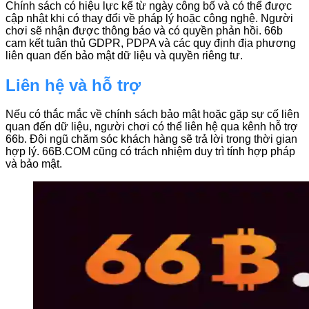
Chính sách có hiệu lực kể từ ngày công bố và có thể được
cập nhật khi có thay đổi về pháp lý hoặc công nghệ. Người
chơi sẽ nhận được thông báo và có quyền phản hồi. 66b
cam kết tuân thủ GDPR, PDPA và các quy định địa phương
liên quan đến bảo mật dữ liệu và quyền riêng tư.
Liên hệ và hỗ trợ
Nếu có thắc mắc về chính sách bảo mật hoặc gặp sự cố liên
quan đến dữ liệu, người chơi có thể liên hệ qua kênh hỗ trợ
66b. Đội ngũ chăm sóc khách hàng sẽ trả lời trong thời gian
hợp lý. 66B.COM cũng có trách nhiệm duy trì tính hợp pháp
và bảo mật.