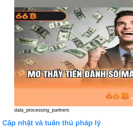
data_processing_partners
Cập nhật và tuân thủ pháp lý