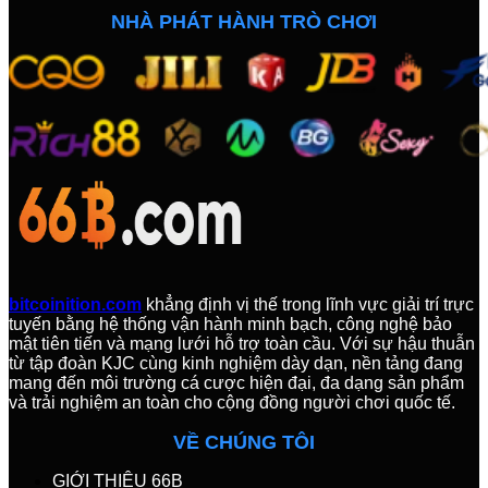
NHÀ PHÁT HÀNH TRÒ CHƠI
bitcoinition.com
khẳng định vị thế trong lĩnh vực giải trí trực
tuyến bằng hệ thống vận hành minh bạch, công nghệ bảo
mật tiên tiến và mạng lưới hỗ trợ toàn cầu. Với sự hậu thuẫn
từ tập đoàn KJC cùng kinh nghiệm dày dạn, nền tảng đang
mang đến môi trường cá cược hiện đại, đa dạng sản phẩm
và trải nghiệm an toàn cho cộng đồng người chơi quốc tế.
VỀ CHÚNG TÔI
GIỚI THIỆU 66B