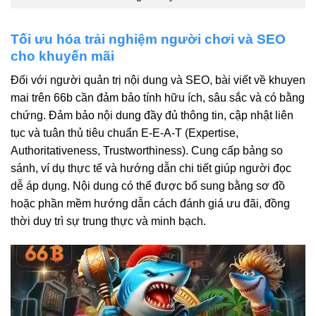
Tối ưu hóa trải nghiệm người chơi và SEO
cho khuyến mãi
Đối với người quản trị nội dung và SEO, bài viết về khuyen
mai trên 66b cần đảm bảo tính hữu ích, sâu sắc và có bằng
chứng. Đảm bảo nội dung đầy đủ thông tin, cập nhật liên
tục và tuân thủ tiêu chuẩn E-E-A-T (Expertise,
Authoritativeness, Trustworthiness). Cung cấp bảng so
sánh, ví dụ thực tế và hướng dẫn chi tiết giúp người đọc
dễ áp dụng. Nội dung có thể được bổ sung bằng sơ đồ
hoặc phần mềm hướng dẫn cách đánh giá ưu đãi, đồng
thời duy trì sự trung thực và minh bạch.