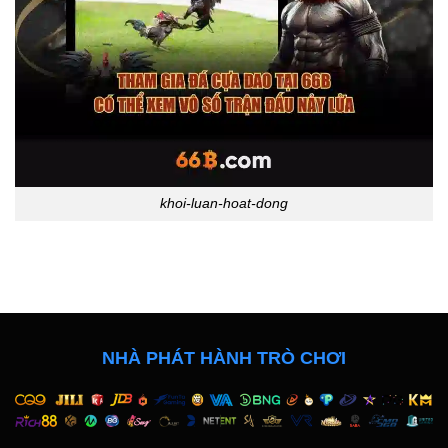
khoi-luan-hoat-dong
NHÀ PHÁT HÀNH TRÒ CHƠI