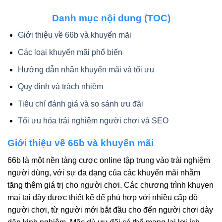
Danh mục nội dung (TOC)
Giới thiệu về 66b và khuyến mãi
Các loại khuyến mãi phổ biến
Hướng dẫn nhận khuyến mãi và tối ưu
Quy định và trách nhiệm
Tiêu chí đánh giá và so sánh ưu đãi
Tối ưu hóa trải nghiệm người chơi và SEO
Giới thiệu về 66b và khuyến mãi
66b là một nền tảng cược online tập trung vào trải nghiệm
người dùng, với sự đa dạng của các khuyến mãi nhằm
tăng thêm giá trị cho người chơi. Các chương trình khuyen
mai tại đây được thiết kế để phù hợp với nhiều cấp độ
người chơi, từ người mới bắt đầu cho đến người chơi dày