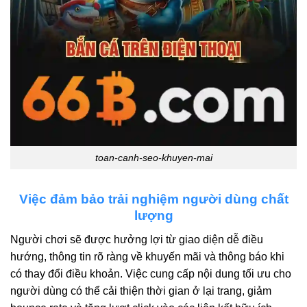
toan-canh-seo-khuyen-mai
Việc đảm bảo trải nghiệm người dùng chất
lượng
Người chơi sẽ được hưởng lợi từ giao diện dễ điều
hướng, thông tin rõ ràng về khuyến mãi và thông báo khi
có thay đổi điều khoản. Việc cung cấp nội dung tối ưu cho
người dùng có thể cải thiện thời gian ở lại trang, giảm