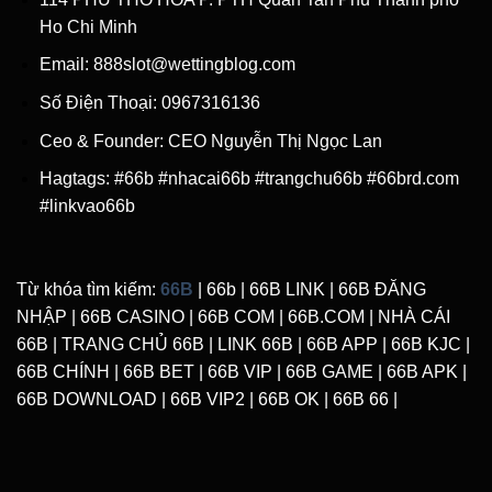
Ho Chi Minh
Email:
888slot@wettingblog.com
Số Điện Thoại: 0967316136
Ceo & Founder:
CEO Nguyễn Thị Ngọc Lan
Hagtags: #66b #nhacai66b #trangchu66b #66brd.com
#linkvao66b
Từ khóa tìm kiếm:
66B
| 66b | 66B LINK | 66B ĐĂNG
NHẬP | 66B CASINO | 66B COM | 66B.COM | NHÀ CÁI
66B | TRANG CHỦ 66B | LINK 66B | 66B APP | 66B KJC |
66B CHÍNH | 66B BET | 66B VIP | 66B GAME | 66B APK |
66B DOWNLOAD | 66B VIP2 | 66B OK | 66B 66 |