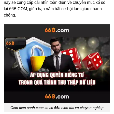
này sẽ cung cấp cái nhìn toàn diện về chuyên mục xổ số
tại 66B.COM, giúp bạn nắm bắt cơ hội làm giàu nhanh
chóng.
Giao dien sanh cuoc xo so 66b hien dai va chuyen nghiep