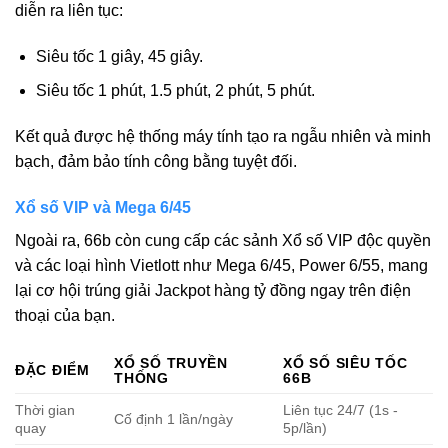
diễn ra liên tục:
Siêu tốc 1 giây, 45 giây.
Siêu tốc 1 phút, 1.5 phút, 2 phút, 5 phút.
Kết quả được hệ thống máy tính tạo ra ngẫu nhiên và minh
bạch, đảm bảo tính công bằng tuyệt đối.
Xổ số VIP và Mega 6/45
Ngoài ra, 66b còn cung cấp các sảnh Xổ số VIP độc quyền
và các loại hình Vietlott như Mega 6/45, Power 6/55, mang
lại cơ hội trúng giải Jackpot hàng tỷ đồng ngay trên điện
thoại của bạn.
XỔ SỐ TRUYỀN
XỔ SỐ SIÊU TỐC
ĐẶC ĐIỂM
THỐNG
66B
Thời gian
Liên tục 24/7 (1s -
Cố định 1 lần/ngày
quay
5p/lần)