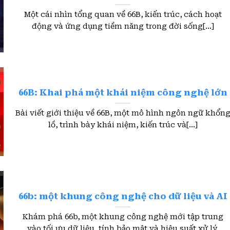
Một cái nhìn tổng quan về 66B, kiến trúc, cách hoạt
động và ứng dụng tiềm năng trong đời sống[...]
66B: Khai phá một khái niệm công nghệ lớn
Bài viết giới thiệu về 66B, một mô hình ngôn ngữ khổn
lồ, trình bày khái niệm, kiến trúc và[...]
66b: một khung công nghệ cho dữ liệu và AI
Khám phá 66b, một khung công nghệ mới tập trung
vào tối ưu dữ liệu, tính bảo mật và hiệu suất xử lý.