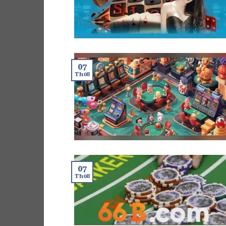
07
Th08
07
Th08