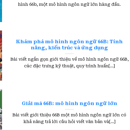
hình 66b, một mô hình ngôn ngữ lớn hàng đầu.
Khám phá mô hình ngôn ngữ 66B: Tính
năng, kiến trúc và ứng dụng
Bài viết ngắn gọn giới thiệu về mô hình ngôn ngữ 66B,
các đặc trưng kỹ thuật, quy trình huấn[...]
Giải mã 66B: mô hình ngôn ngữ lớn
Bài viết giới thiệu 66B một mô hình ngôn ngữ lớn có
khả năng trả lời câu hỏi viết văn bản và[...]