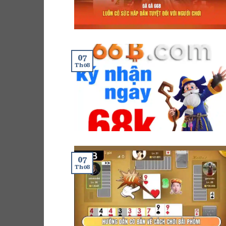
07
Th08
07
Th08