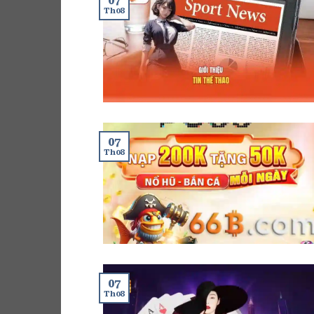
07
Th08
07
Th08
07
Th08