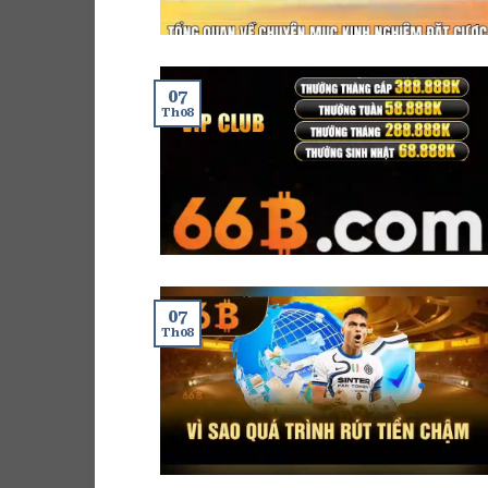
07
Th08
07
Th08