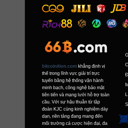
G
C
bitcoinition.com
khẳng định vị
thế trong lĩnh vực giải trí trực
Đ
tuyến bằng hệ thống vận hành
M
minh bạch, công nghệ bảo mật
L
tiên tiến và mạng lưới hỗ trợ toàn
cầu. Với sự hậu thuẫn từ tập
S
đoàn KJC cùng kinh nghiệm dày
dạn, nền tảng đang mang đến
môi trường cá cược hiện đại, đa