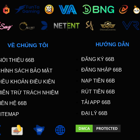
HƯỚNG DẪN
VỀ CHÚNG TÔI
ĐĂNG KÝ 66B
IỚI THIỆU 66B
ĐĂNG NHẬP 66B
HÍNH SÁCH BẢO MẬT
NẠP TIỀN 66B
IỀU KHOẢN ĐIỀU KIỆN
RÚT TIỀN 66B
IỄN TRỪ TRÁCH NHIỆM
TẢI APP 66B
IÊN HỆ 66B
ĐẠI LÝ 66B
ITEMAP