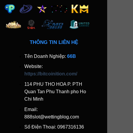
THÔNG TIN LIÊN HỆ
Tên Doanh Nghiệp:
66B
Website:
https://bitcoinition.com/
114 PHU THO HOA P. PTH
Quan Tan Phu Thanh pho Ho
Chi Minh
Email:
888slot@wettingblog.com
Số Điện Thoại: 0967316136