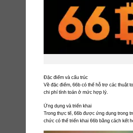
Đặc điểm và cấu trúc
Về đặc điểm, 66b có thể hỗ trợ các thuật 
chi phí tính toán ở mức hợp lý.
Ứng dụng và triển khai
Trong thực tế, 66b được ứng dụng trong tru
chức có thể triển khai 66b bằng cách kết h