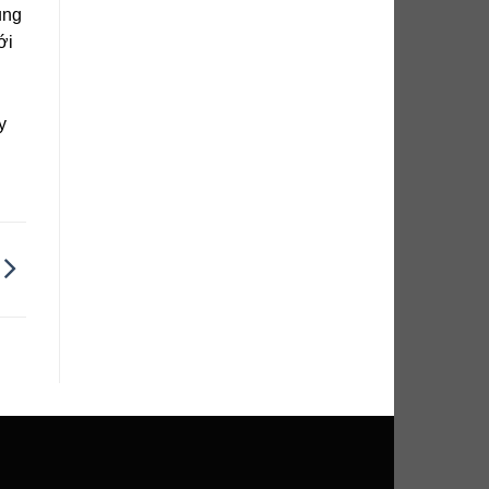
ung
ới
y