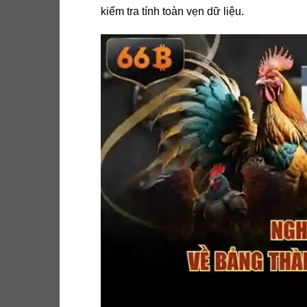
kiểm tra tính toàn vẹn dữ liệu.