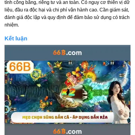
tính công bằng, riêng tư và an toàn. Có nguy cơ thiên vị dữ
liệu, đầu ra độc hại và chi phí vận hành cao. Cần giám sát,
đánh giá độc lập và quy định để đảm bảo sử dụng có trách
nhiệm.
Kết luận