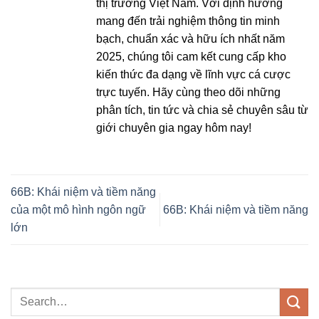
thị trường Việt Nam. Với định hướng
mang đến trải nghiệm thông tin minh
bạch, chuẩn xác và hữu ích nhất năm
2025, chúng tôi cam kết cung cấp kho
kiến thức đa dạng về lĩnh vực cá cược
trực tuyến. Hãy cùng theo dõi những
phân tích, tin tức và chia sẻ chuyên sâu từ
giới chuyên gia ngay hôm nay!
66B: Khái niệm và tiềm năng
của một mô hình ngôn ngữ
66B: Khái niệm và tiềm năng
lớn