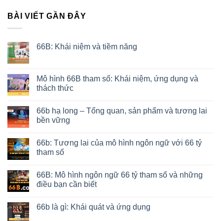
BÀI VIẾT GẦN ĐÂY
66B: Khái niệm và tiềm năng
Mô hình 66B tham số: Khái niệm, ứng dụng và
thách thức
66b hạ long – Tổng quan, sản phẩm và tương lai
bền vững
66b: Tương lai của mô hình ngôn ngữ với 66 tỷ
tham số
66B: Mô hình ngôn ngữ 66 tỷ tham số và những
điều bạn cần biết
66b là gì: Khái quát và ứng dụng