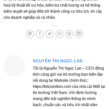
hợp kỹ thuật tối ưu hóa, kiểm tra chất lượng và hệ thống
kiểm duyệt sẽ giúp 66b trở thành công cụ hữu ích, tin cậy
cho doanh nghiệp và cá nhân.
NGUYỄN THỊ NGỌC LAN
Tôi là Nguyễn Thị Ngọc Lan – CEO đồng
thời cũng giữ vai trò trưởng ban biên tập
nội dung tại Website chính thức:
https://bitcoinition.com của nhà cái 66B tại
thị trường Việt Nam. Với định hướng
mang đến trải nghiệm thông tin minh
bạch, chuẩn xác và hữu ích nhất năm