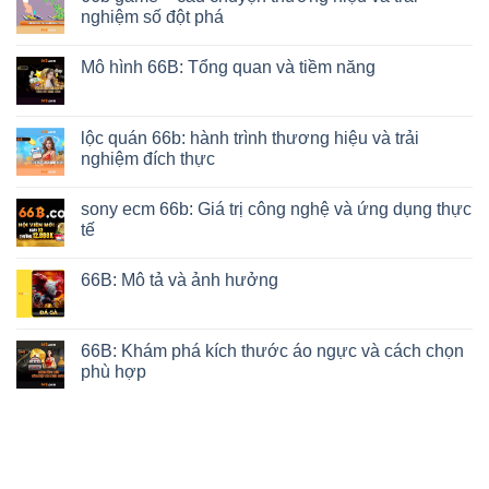
nghiệm số đột phá
Mô hình 66B: Tổng quan và tiềm năng
lộc quán 66b: hành trình thương hiệu và trải
nghiệm đích thực
sony ecm 66b: Giá trị công nghệ và ứng dụng thực
tế
66B: Mô tả và ảnh hưởng
66B: Khám phá kích thước áo ngực và cách chọn
phù hợp