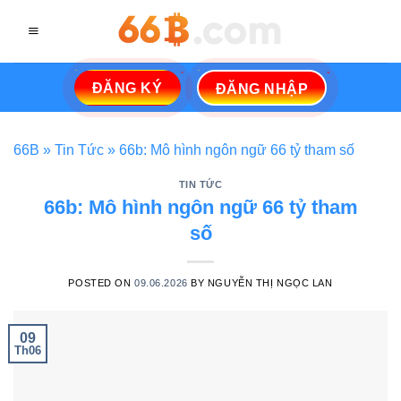
Skip
to
content
ĐĂNG KÝ
ĐĂNG NHẬP
66B
»
Tin Tức
»
66b: Mô hình ngôn ngữ 66 tỷ tham số
TIN TỨC
66b: Mô hình ngôn ngữ 66 tỷ tham
số
POSTED ON
09.06.2026
BY
NGUYỄN THỊ NGỌC LAN
09
Th06