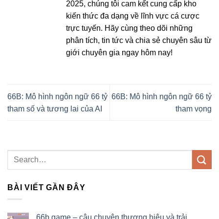
2025, chúng tôi cam kết cung cấp kho
kiến thức đa dạng về lĩnh vực cá cược
trực tuyến. Hãy cùng theo dõi những
phân tích, tin tức và chia sẻ chuyên sâu từ
giới chuyên gia ngay hôm nay!
66B: Mô hình ngôn ngữ 66 tỷ
66B: Mô hình ngôn ngữ 66 tỷ
tham số và tương lai của AI
tham vọng
BÀI VIẾT GẦN ĐÂY
66b game – câu chuyện thương hiệu và trải