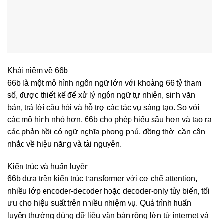
Khái niệm về 66b
66b là một mô hình ngôn ngữ lớn với khoảng 66 tỷ tham
số, được thiết kế để xử lý ngôn ngữ tự nhiên, sinh văn
bản, trả lời câu hỏi và hỗ trợ các tác vụ sáng tạo. So với
các mô hình nhỏ hơn, 66b cho phép hiểu sâu hơn và tạo ra
các phản hồi có ngữ nghĩa phong phú, đồng thời cần cân
nhắc về hiệu năng và tài nguyên.
Kiến trúc và huấn luyện
66b dựa trên kiến trúc transformer với cơ chế attention,
nhiều lớp encoder-decoder hoặc decoder-only tùy biến, tối
ưu cho hiệu suất trên nhiều nhiệm vụ. Quá trình huấn
luyện thường dùng dữ liệu văn bản rộng lớn từ internet và