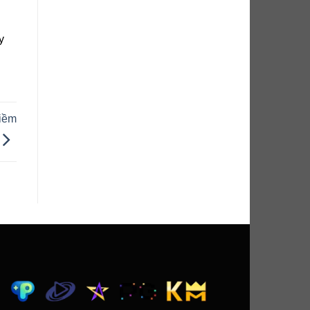
y
tiềm