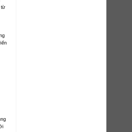
 từ
ống
riển
ung
ới