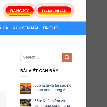
ĐĂNG KÝ
ĐĂNG NHẬP
Á GÀ
KHUYẾN MÃI
TIN TỨC
BÀI VIẾT GẦN ĐÂY
66b là gì và tại sao nó
quan trọng trong AI
66b: Khái niệm và
tiềm năng công nghệ