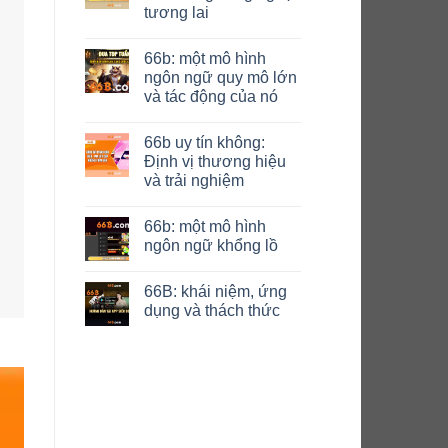
tương lai
66b: một mô hình
ngôn ngữ quy mô lớn
và tác động của nó
66b uy tín không:
Định vị thương hiệu
và trải nghiệm
66b: một mô hình
ngôn ngữ khổng lồ
66B: khái niệm, ứng
dụng và thách thức