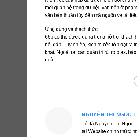
mối quan hệ trong dữ liệu văn bản ở phạm 
văn bản thuần túy đến mã nguồn và tài liệu
Ứng dụng và thách thức
66b có thể được dùng trong hỗ trợ khách h
hỏi đáp. Tuy nhiên, kích thước lớn đặt ra th
khai. Ngoài ra, cần quản trị rủi ro bias, 
quả.
NGUYỄN THỊ NGỌC 
Tôi là Nguyễn Thị Ngọc L
tại Website chính thức: ht