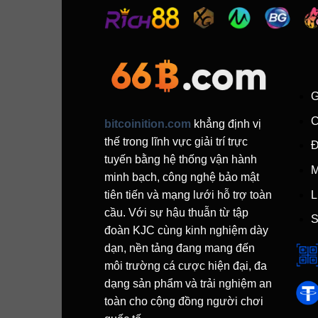
G
C
bitcoinition.com
khẳng định vị
thế trong lĩnh vực giải trí trực
Đ
tuyến bằng hệ thống vận hành
M
minh bạch, công nghệ bảo mật
L
tiên tiến và mạng lưới hỗ trợ toàn
cầu. Với sự hậu thuẫn từ tập
S
đoàn KJC cùng kinh nghiệm dày
dạn, nền tảng đang mang đến
môi trường cá cược hiện đại, đa
dạng sản phẩm và trải nghiệm an
toàn cho cộng đồng người chơi