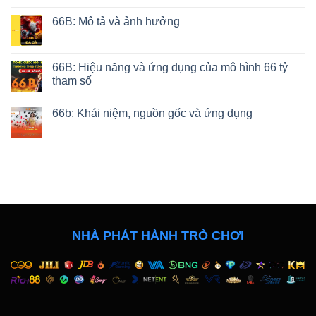
66B: Mô tả và ảnh hưởng
66B: Hiệu năng và ứng dụng của mô hình 66 tỷ
tham số
66b: Khái niệm, nguồn gốc và ứng dụng
NHÀ PHÁT HÀNH TRÒ CHƠI