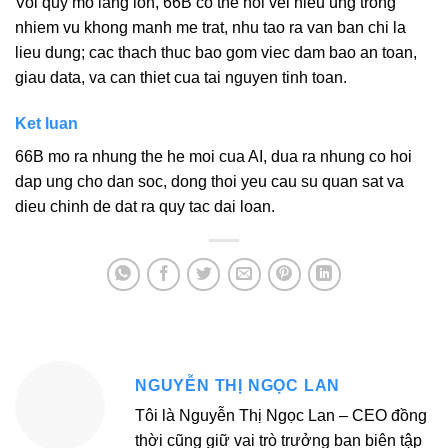
Voi quy mo lang lon, 66B co the hoi vei hieu ung trong
nhiem vu khong manh me trat, nhu tao ra van ban chi la
lieu dung; cac thach thuc bao gom viec dam bao an toan,
giau data, va can thiet cua tai nguyen tinh toan.
Ket luan
66B mo ra nhung the he moi cua AI, dua ra nhung co hoi
dap ung cho dan soc, dong thoi yeu cau su quan sat va
dieu chinh de dat ra quy tac dai loan.
NGUYỄN THỊ NGỌC LAN
Tôi là Nguyễn Thị Ngọc Lan – CEO đồng
thời cũng giữ vai trò trưởng ban biên tập