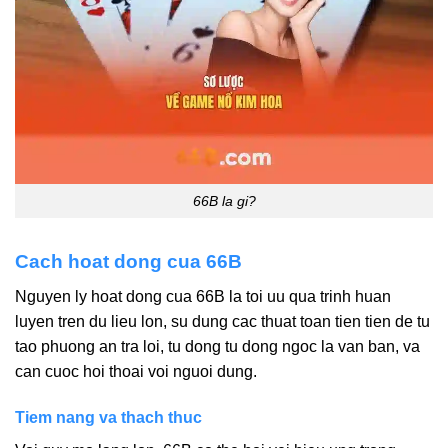
66B la gi?
Cach hoat dong cua 66B
Nguyen ly hoat dong cua 66B la toi uu qua trinh huan
luyen tren du lieu lon, su dung cac thuat toan tien tien de tu
tao phuong an tra loi, tu dong tu dong ngoc la van ban, va
can cuoc hoi thoai voi nguoi dung.
Tiem nang va thach thuc