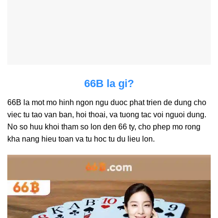
66B la gi?
66B la mot mo hinh ngon ngu duoc phat trien de dung cho
viec tu tao van ban, hoi thoai, va tuong tac voi nguoi dung.
No so huu khoi tham so lon den 66 ty, cho phep mo rong
kha nang hieu toan va tu hoc tu du lieu lon.