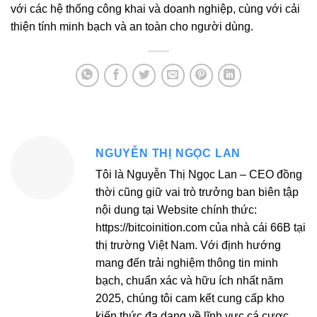
với các hệ thống công khai và doanh nghiệp, cùng với cải
thiện tính minh bạch và an toàn cho người dùng.
NGUYỄN THỊ NGỌC LAN
Tôi là Nguyễn Thị Ngọc Lan – CEO đồng
thời cũng giữ vai trò trưởng ban biên tập
nội dung tại Website chính thức:
https://bitcoinition.com của nhà cái 66B tại
thị trường Việt Nam. Với định hướng
mang đến trải nghiệm thông tin minh
bạch, chuẩn xác và hữu ích nhất năm
2025, chúng tôi cam kết cung cấp kho
kiến thức đa dạng về lĩnh vực cá cược