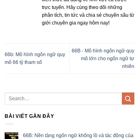
trực tuyến. Hãy cùng theo dõi những
phân tích, tin tức và chia sẻ chuyên sâu từ
giới chuyên gia ngay hôm nay!
66B - Mô hình ngôn ngữ quy
66b: Mô hình ngôn ngữ quy
mô lớn cho ngôn ngữ tự
mô 66 tỷ tham số
nhiên
BÀI VIẾT GẦN ĐÂY
66B: Nền tảng ngôn ngữ khổng lồ và tác động của