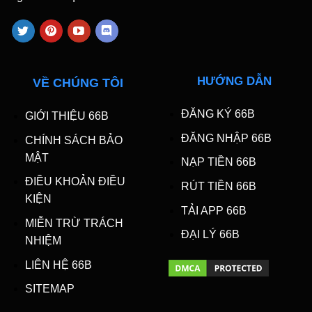
HƯỚNG DẪN
VỀ CHÚNG TÔI
ĐĂNG KÝ 66B
GIỚI THIỆU 66B
ĐĂNG NHẬP 66B
CHÍNH SÁCH BẢO
MẬT
NẠP TIỀN 66B
ĐIỀU KHOẢN ĐIỀU
RÚT TIỀN 66B
KIỆN
TẢI APP 66B
MIỄN TRỪ TRÁCH
ĐẠI LÝ 66B
NHIỆM
LIÊN HỆ 66B
SITEMAP