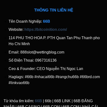
THÔNG TIN LIÊN HỆ
Tên Doanh Nghiệp:
66B
Website:
https://bitcoinition.com/
114 PHU THO HOA P. PTH Quan Tan Phu Thanh pho
Ho Chi Minh
Email:
888slot@wettingblog.com
Số Điện Thoại: 0967316136
Ceo & Founder:
CEO Nguyễn Thị Ngọc Lan
Hagtags: #66b #nhacai66b #trangchu66b #66brd.com
#linkvao66b
Từ khóa tìm kiếm:
66B
| 66b | 66B LINK | 66B ĐĂNG
NHẬP | 66B CASINO | 66B COM | 66B.COM | NHÀ CÁI