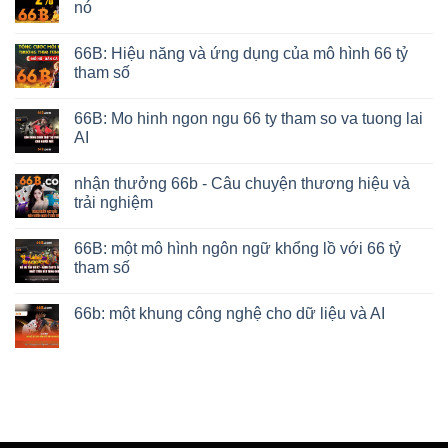
nó
66B: Hiệu năng và ứng dụng của mô hình 66 tỷ
tham số
66B: Mo hinh ngon ngu 66 ty tham so va tuong lai
AI
nhận thưởng 66b - Câu chuyện thương hiệu và
trải nghiệm
66B: một mô hình ngôn ngữ khổng lồ với 66 tỷ
tham số
66b: một khung công nghệ cho dữ liệu và AI