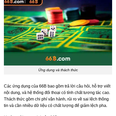
Ứng dụng và thách thức
Các ứng dụng của 66B bao gồm trả lời câu hỏi, hỗ trợ viết
nội dung, và hệ thống đối thoại có tính chất tương tác cao.
Thách thức gồm chi phí vận hành, rủi ro về sai lệch thông
tin và cần nhiều dữ liệu có chất lượng để giảm lệch pha.