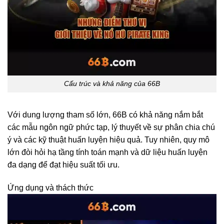
Cấu trúc và khả năng của 66B
Với dung lượng tham số lớn, 66B có khả năng nắm bắt
các mẫu ngôn ngữ phức tạp, lý thuyết về sự phân chia chú
ý và các kỹ thuật huấn luyện hiệu quả. Tuy nhiên, quy mô
lớn đòi hỏi hạ tầng tính toán mạnh và dữ liệu huấn luyện
đa dạng để đạt hiệu suất tối ưu.
Ứng dụng và thách thức