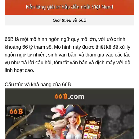
Giới thiệu về 66B
66B là một mô hình ngôn ngữ quy mô lớn, với ước tính
khoảng 66 tỷ tham số. Mô hình này được thiết kế để xử lý
ngôn ngữ tự nhiên, sinh văn bản, và tham gia vào các tác
vụ như trả lời câu hỏi, tóm tắt văn bản và dịch máy với độ
linh hoạt cao.
Cấu trúc và khả năng của 66B