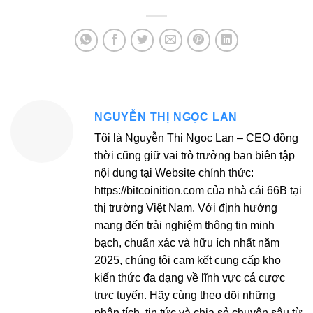
NGUYỄN THỊ NGỌC LAN
Tôi là Nguyễn Thị Ngọc Lan – CEO đồng
thời cũng giữ vai trò trưởng ban biên tập
nội dung tại Website chính thức:
https://bitcoinition.com của nhà cái 66B tại
thị trường Việt Nam. Với định hướng
mang đến trải nghiệm thông tin minh
bạch, chuẩn xác và hữu ích nhất năm
2025, chúng tôi cam kết cung cấp kho
kiến thức đa dạng về lĩnh vực cá cược
trực tuyến. Hãy cùng theo dõi những
phân tích, tin tức và chia sẻ chuyên sâu từ