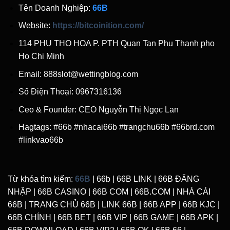
Tên Doanh Nghiệp:
66B
Website:
https://bitcoinition.com/
114 PHU THO HOA P. PTH Quan Tan Phu Thanh pho
Ho Chi Minh
Email:
888slot@wettingblog.com
Số Điện Thoại: 0967316136
Ceo & Founder:
CEO Nguyễn Thị Ngọc Lan
Hagtags: #66b #nhacai66b #trangchu66b #66brd.com
#linkvao66b
Từ khóa tìm kiếm:
66B
| 66b | 66B LINK | 66B ĐĂNG
NHẬP | 66B CASINO | 66B COM | 66B.COM | NHÀ CÁI
66B | TRANG CHỦ 66B | LINK 66B | 66B APP | 66B KJC |
66B CHÍNH | 66B BET | 66B VIP | 66B GAME | 66B APK |