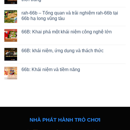
rah-66b – Tổng quan và trải nghiệm rah-66b tại
66b hạ long vũng tàu
66B: Khai phá một khái niệm công nghệ lớn
66B: khái niệm, ứng dụng và thách thức
66b: Khái niệm và tiềm năng
NHÀ PHÁT HÀNH TRÒ CHƠI