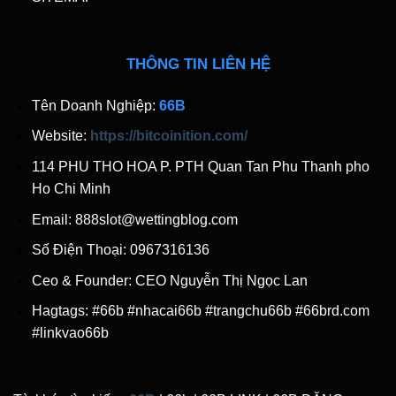
THÔNG TIN LIÊN HỆ
Tên Doanh Nghiệp:
66B
Website:
https://bitcoinition.com/
114 PHU THO HOA P. PTH Quan Tan Phu Thanh pho
Ho Chi Minh
Email:
888slot@wettingblog.com
Số Điện Thoại: 0967316136
Ceo & Founder:
CEO Nguyễn Thị Ngọc Lan
Hagtags: #66b #nhacai66b #trangchu66b #66brd.com
#linkvao66b