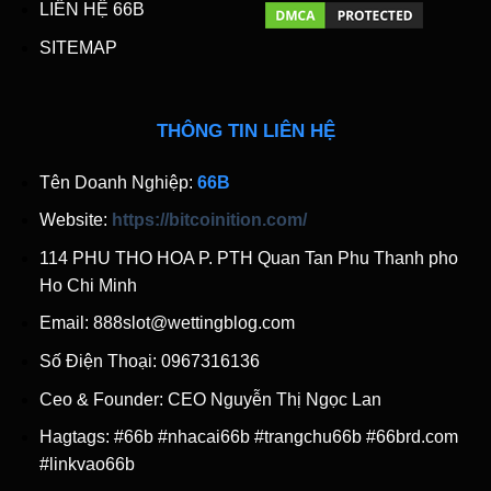
LIÊN HỆ 66B
SITEMAP
THÔNG TIN LIÊN HỆ
Tên Doanh Nghiệp:
66B
Website:
https://bitcoinition.com/
114 PHU THO HOA P. PTH Quan Tan Phu Thanh pho
Ho Chi Minh
Email:
888slot@wettingblog.com
Số Điện Thoại: 0967316136
Ceo & Founder:
CEO Nguyễn Thị Ngọc Lan
Hagtags: #66b #nhacai66b #trangchu66b #66brd.com
#linkvao66b