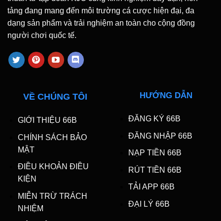
tảng đang mang đến môi trường cá cược hiện đại, đa
dạng sản phẩm và trải nghiệm an toàn cho cộng đồng
người chơi quốc tế.
HƯỚNG DẪN
VỀ CHÚNG TÔI
ĐĂNG KÝ 66B
GIỚI THIỆU 66B
ĐĂNG NHẬP 66B
CHÍNH SÁCH BẢO
MẬT
NẠP TIỀN 66B
ĐIỀU KHOẢN ĐIỀU
RÚT TIỀN 66B
KIỆN
TẢI APP 66B
MIỄN TRỪ TRÁCH
ĐẠI LÝ 66B
NHIỆM