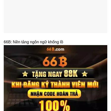
66B: Nền tảng ngôn ngữ khổng lồ