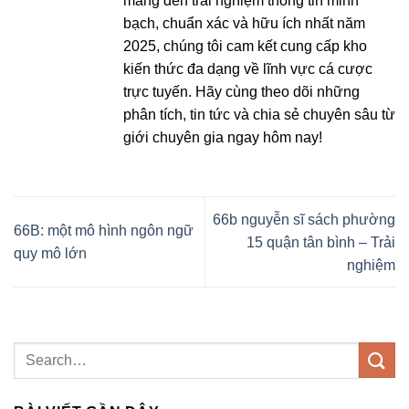
mang đến trải nghiệm thông tin minh
bạch, chuẩn xác và hữu ích nhất năm
2025, chúng tôi cam kết cung cấp kho
kiến thức đa dạng về lĩnh vực cá cược
trực tuyến. Hãy cùng theo dõi những
phân tích, tin tức và chia sẻ chuyên sâu từ
giới chuyên gia ngay hôm nay!
66b nguyễn sĩ sách phường
66B: một mô hình ngôn ngữ
15 quận tân bình – Trải
quy mô lớn
nghiệm