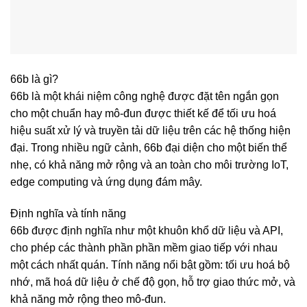
66b là gì?
66b là một khái niệm công nghệ được đặt tên ngắn gọn
cho một chuẩn hay mô-đun được thiết kế để tối ưu hoá
hiệu suất xử lý và truyền tải dữ liệu trên các hệ thống hiện
đại. Trong nhiều ngữ cảnh, 66b đại diện cho một biến thể
nhẹ, có khả năng mở rộng và an toàn cho môi trường IoT,
edge computing và ứng dụng đám mây.
Định nghĩa và tính năng
66b được định nghĩa như một khuôn khổ dữ liệu và API,
cho phép các thành phần phần mềm giao tiếp với nhau
một cách nhất quán. Tính năng nổi bật gồm: tối ưu hoá bộ
nhớ, mã hoá dữ liệu ở chế độ gọn, hỗ trợ giao thức mở, và
khả năng mở rộng theo mô-đun.