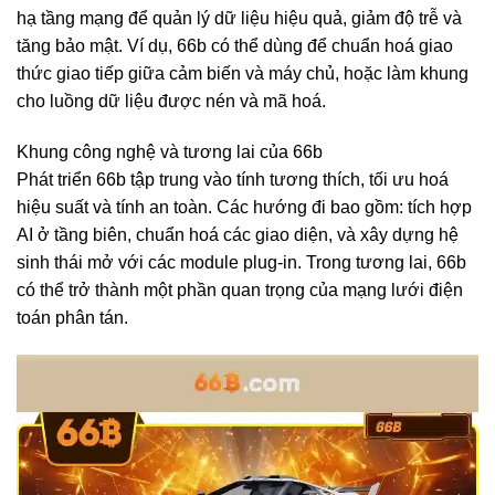
hạ tầng mạng để quản lý dữ liệu hiệu quả, giảm độ trễ và
tăng bảo mật. Ví dụ, 66b có thể dùng để chuẩn hoá giao
thức giao tiếp giữa cảm biến và máy chủ, hoặc làm khung
cho luồng dữ liệu được nén và mã hoá.
Khung công nghệ và tương lai của 66b
Phát triển 66b tập trung vào tính tương thích, tối ưu hoá
hiệu suất và tính an toàn. Các hướng đi bao gồm: tích hợp
AI ở tầng biên, chuẩn hoá các giao diện, và xây dựng hệ
sinh thái mở với các module plug-in. Trong tương lai, 66b
có thể trở thành một phần quan trọng của mạng lưới điện
toán phân tán.