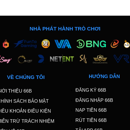
NHÀ PHÁT HÀNH TRÒ CHƠI
HƯỚNG DẪN
VỀ CHÚNG TÔI
ĐĂNG KÝ 66B
IỚI THIỆU 66B
ĐĂNG NHẬP 66B
HÍNH SÁCH BẢO MẬT
NẠP TIỀN 66B
IỀU KHOẢN ĐIỀU KIỆN
RÚT TIỀN 66B
IỄN TRỪ TRÁCH NHIỆM