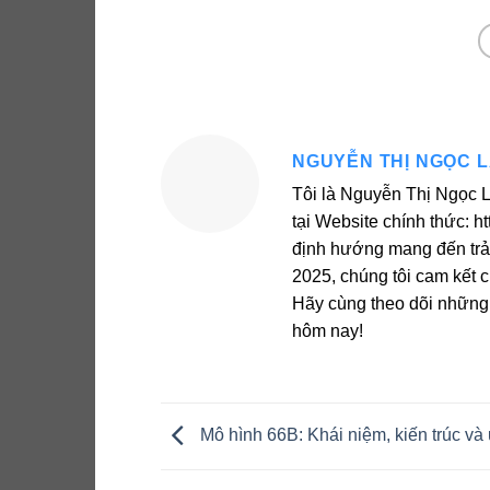
NGUYỄN THỊ NGỌC 
Tôi là Nguyễn Thị Ngọc L
tại Website chính thức: ht
định hướng mang đến trải
2025, chúng tôi cam kết 
Hãy cùng theo dõi những p
hôm nay!
Mô hình 66B: Khái niệm, kiến trúc và