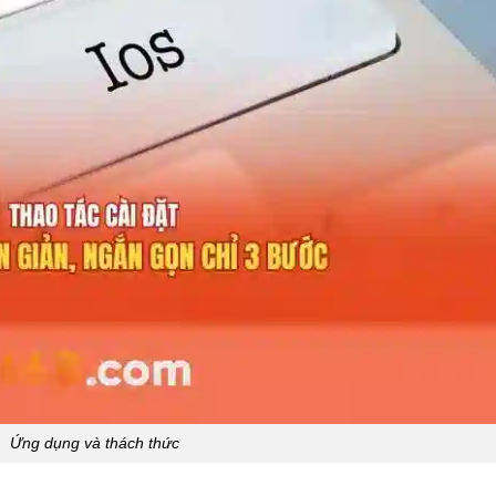
Ứng dụng và thách thức