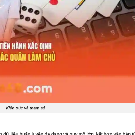
Kiến trúc và tham số
n dữ liệu huấn luyện đa dạng và quy mô lớn, kết hợp văn bản t