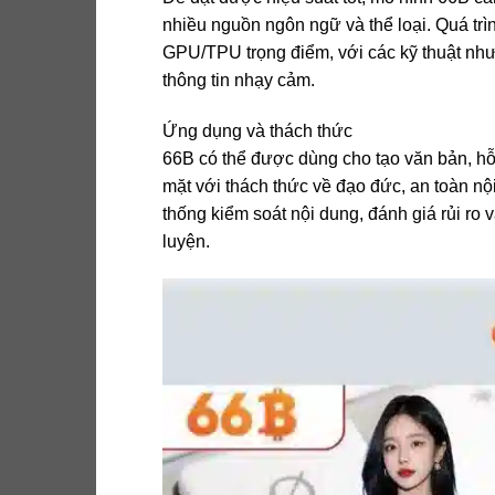
nhiều nguồn ngôn ngữ và thể loại. Quá tr
GPU/TPU trọng điểm, với các kỹ thuật như 
thông tin nhạy cảm.
Ứng dụng và thách thức
66B có thể được dùng cho tạo văn bản, hỗ trợ
mặt với thách thức về đạo đức, an toàn nội
thống kiểm soát nội dung, đánh giá rủi ro 
luyện.