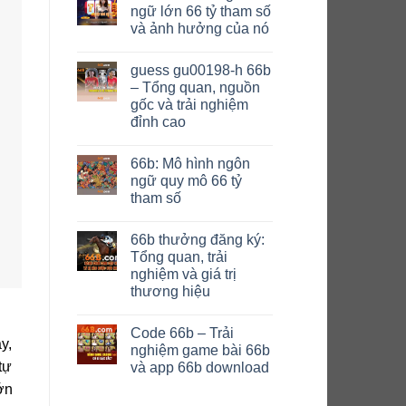
ngữ lớn 66 tỷ tham số
và ảnh hưởng của nó
guess gu00198-h 66b
– Tổng quan, nguồn
gốc và trải nghiệm
đỉnh cao
66b: Mô hình ngôn
ngữ quy mô 66 tỷ
tham số
66b thưởng đăng ký:
Tổng quan, trải
nghiệm và giá trị
thương hiệu
Code 66b – Trải
y,
nghiệm game bài 66b
tự
và app 66b download
ớn