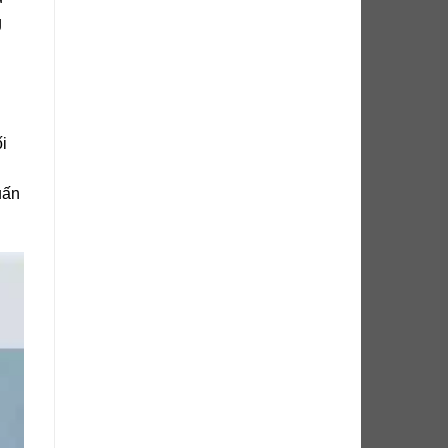
g
ối
uấn