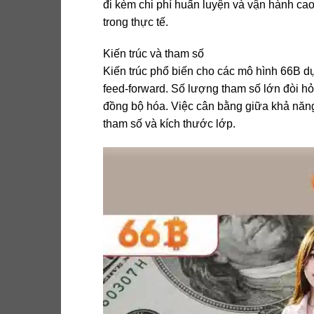
đi kèm chi phí huấn luyện và vận hành cao
trong thực tế.
Kiến trúc và tham số
Kiến trúc phổ biến cho các mô hình 66B dự
feed-forward. Số lượng tham số lớn đòi hỏ
đồng bộ hóa. Việc cân bằng giữa khả năng b
tham số và kích thước lớp.