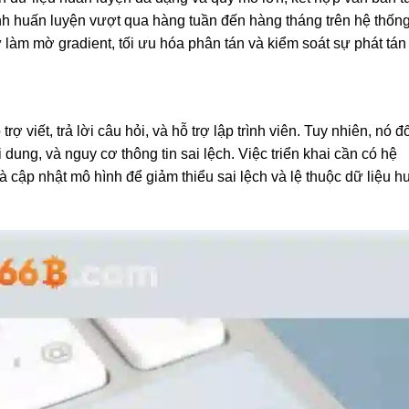
ình huấn luyện vượt qua hàng tuần đến hàng tháng trên hệ thốn
làm mờ gradient, tối ưu hóa phân tán và kiểm soát sự phát tán
 viết, trả lời câu hỏi, và hỗ trợ lập trình viên. Tuy nhiên, nó đ
 dung, và nguy cơ thông tin sai lệch. Việc triển khai cần có hệ
và cập nhật mô hình để giảm thiểu sai lệch và lệ thuộc dữ liệu h