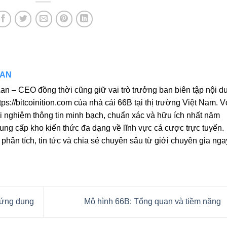
LAN
an – CEO đồng thời cũng giữ vai trò trưởng ban biên tập nội d
tps://bitcoinition.com của nhà cái 66B tại thị trường Việt Nam. V
 nghiệm thông tin minh bạch, chuẩn xác và hữu ích nhất năm
cung cấp kho kiến thức đa dạng về lĩnh vực cá cược trực tuyến.
hân tích, tin tức và chia sẻ chuyên sâu từ giới chuyên gia nga
 ứng dụng
Mô hình 66B: Tổng quan và tiềm năng