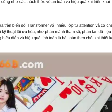
 cũng như các thách thức về an toàn và hiệu quả khi triển khai
a trên biến đổi Transformer với nhiều lớp tự attention và cơ ch
i kỹ thuật tối ưu hóa, như phân mảnh tham số, phân tán dữ liệu
iểu diễn và hiệu quả tính toán là bài toán then chốt khi thiết k