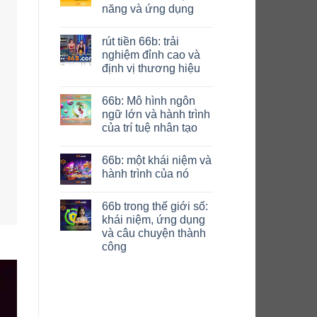
năng và ứng dụng
rút tiền 66b: trải
nghiệm đỉnh cao và
định vị thương hiệu
66b: Mô hình ngôn
ngữ lớn và hành trình
của trí tuệ nhân tạo
66b: một khái niệm và
hành trình của nó
66b trong thế giới số:
khái niệm, ứng dụng
và câu chuyện thành
công