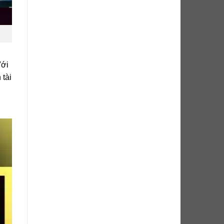
Với
 tài