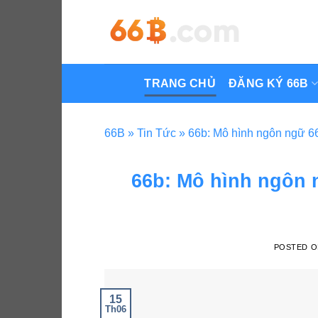
Skip
to
content
TRANG CHỦ
ĐĂNG KÝ 66B
66B
»
Tin Tức
»
66b: Mô hình ngôn ngữ 66
66b: Mô hình ngôn 
POSTED 
15
Th06