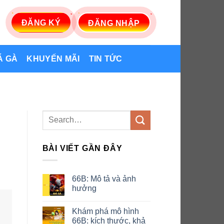
ĐĂNG KÝ
ĐĂNG NHẬP
Á GÀ
KHUYẾN MÃI
TIN TỨC
BÀI VIẾT GẦN ĐÂY
66B: Mô tả và ảnh
hưởng
Khám phá mô hình
66B: kích thước, khả