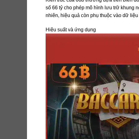
số 66 tỷ cho phép mô hình lưu trữ khung 
nhiên, hiệu quả còn phụ thuộc vào dữ liệu
Hiệu suất và ứng dụng