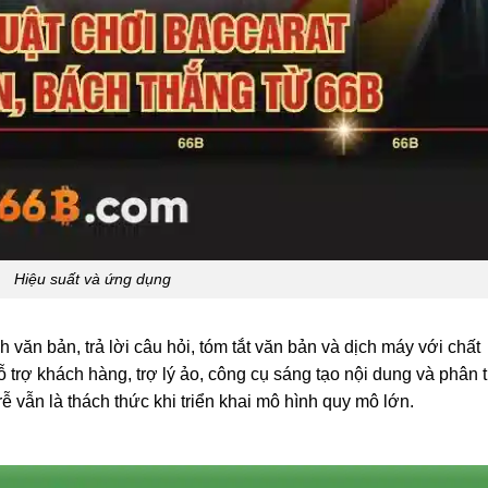
Hiệu suất và ứng dụng
 văn bản, trả lời câu hỏi, tóm tắt văn bản và dịch máy với chất
rợ khách hàng, trợ lý ảo, công cụ sáng tạo nội dung và phân t
trễ vẫn là thách thức khi triển khai mô hình quy mô lớn.