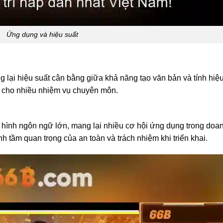
Ứng dụng và hiệu suất
 lại hiệu suất cân bằng giữa khả năng tạo văn bản và tính hiệ
nh cho nhiều nhiệm vụ chuyên môn.
 hình ngôn ngữ lớn, mang lại nhiều cơ hội ứng dụng trong doa
 tầm quan trọng của an toàn và trách nhiệm khi triển khai.