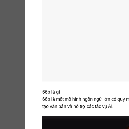
66b là gì
66b là một mô hình ngôn ngữ lớn có quy m
tạo văn bản và hỗ trợ các tác vụ AI.