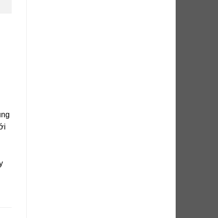
ung
ới
y