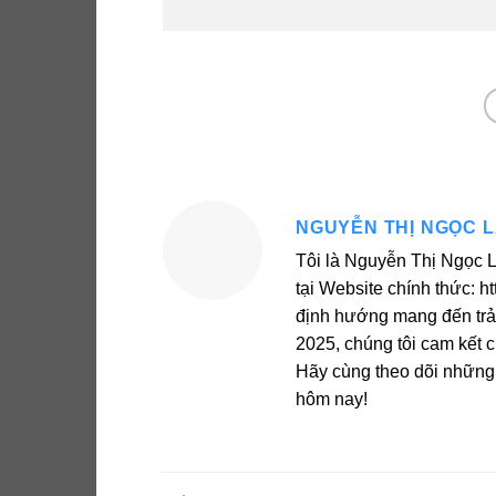
NGUYỄN THỊ NGỌC 
Tôi là Nguyễn Thị Ngọc L
tại Website chính thức: ht
định hướng mang đến trải
2025, chúng tôi cam kết 
Hãy cùng theo dõi những p
hôm nay!