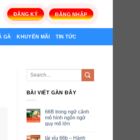
ĐĂNG KÝ
ĐĂNG NHẬP
Á GÀ
KHUYẾN MÃI
TIN TỨC
BÀI VIẾT GẦN ĐÂY
66B trong ngữ cảnh
mô hình ngôn ngữ
quy mô lớn
tài xỉu 66b – Hành