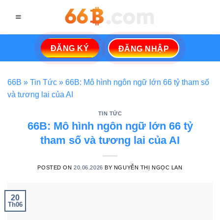
Skip
to
content
ĐĂNG KÝ
ĐĂNG NHẬP
66B
»
Tin Tức
»
66B: Mô hình ngôn ngữ lớn 66 tỷ tham số
và tương lai của AI
TIN TỨC
66B: Mô hình ngôn ngữ lớn 66 tỷ
tham số và tương lai của AI
POSTED ON
20.06.2026
BY
NGUYỄN THỊ NGỌC LAN
20
Th06