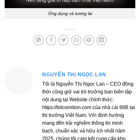
Ứng dụng và tương lai
NGUYỄN THỊ NGỌC LAN
Tôi là Nguyễn Thị Ngọc Lan – CEO đồng
thời cũng giữ vai trò trưởng ban biên tập
nội dung tại Website chính thức:
https://bitcoinition.com của nhà cái 66B tại
thị trường Việt Nam. Với định hướng
mang đến trải nghiệm thông tin minh
bạch, chuẩn xác và hữu ích nhất năm
2025, chúng tôi cam kết cung cấp kho