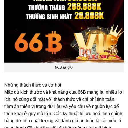
66B là gì?
Những thách thức và cơ hội
Mặc dù kích thước và khả năng của 66B mang lại nhiều lợi
ích, nó cũng đối mặt với thách thức về chi phí tính toán,
tiềm ẩn thiên vị trong dữ liệu và yêu cầu về nguồn lực để
triển khai ở quy mô lớn. Các kỹ thuật tối ưu hoá, tinh chỉnh
bằng dữ liệu chất lượng và đánh giá an toàn là các yếu tố
quan trọng để khai thác tối đa tiềm năng của mô hình.