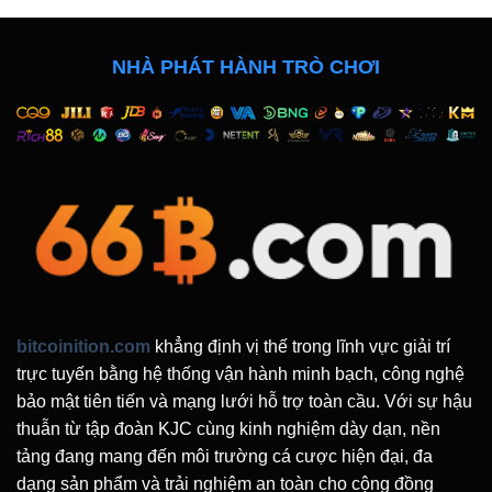
NHÀ PHÁT HÀNH TRÒ CHƠI
bitcoinition.com
khẳng định vị thế trong lĩnh vực giải trí
trực tuyến bằng hệ thống vận hành minh bạch, công nghệ
bảo mật tiên tiến và mạng lưới hỗ trợ toàn cầu. Với sự hậu
thuẫn từ tập đoàn KJC cùng kinh nghiệm dày dạn, nền
tảng đang mang đến môi trường cá cược hiện đại, đa
dạng sản phẩm và trải nghiệm an toàn cho cộng đồng