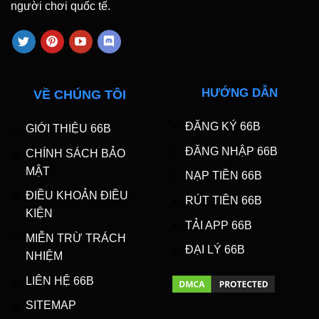
người chơi quốc tế.
HƯỚNG DẪN
VỀ CHÚNG TÔI
ĐĂNG KÝ 66B
GIỚI THIỆU 66B
ĐĂNG NHẬP 66B
CHÍNH SÁCH BẢO
MẬT
NẠP TIỀN 66B
ĐIỀU KHOẢN ĐIỀU
RÚT TIỀN 66B
KIỆN
TẢI APP 66B
MIỄN TRỪ TRÁCH
ĐẠI LÝ 66B
NHIỆM
LIÊN HỆ 66B
SITEMAP