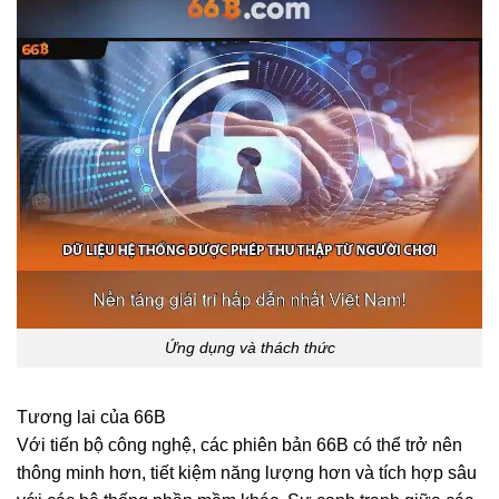
Ứng dụng và thách thức
Tương lai của 66B
Với tiến bộ công nghệ, các phiên bản 66B có thể trở nên
thông minh hơn, tiết kiệm năng lượng hơn và tích hợp sâu