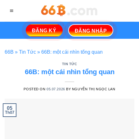
Skip
to
content
ĐĂNG KÝ
ĐĂNG NHẬP
66B
»
Tin Tức
»
66B: một cái nhìn tổng quan
TIN TỨC
66B: một cái nhìn tổng quan
POSTED ON
05.07.2026
BY
NGUYỄN THỊ NGỌC LAN
05
Th07