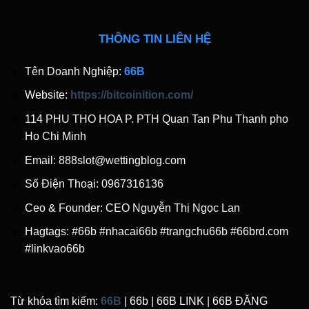
THÔNG TIN LIÊN HỆ
Tên Doanh Nghiệp:
66B
Website:
https://bitcoinition.com/
114 PHU THO HOA P. PTH Quan Tan Phu Thanh pho
Ho Chi Minh
Email:
888slot@wettingblog.com
Số Điện Thoại: 0967316136
Ceo & Founder:
CEO Nguyễn Thị Ngọc Lan
Hagtags: #66b #nhacai66b #trangchu66b #66brd.com
#linkvao66b
Từ khóa tìm kiếm:
66B
| 66b | 66B LINK | 66B ĐĂNG