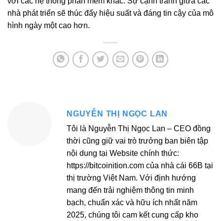
với các hệ thống phần mềm khác. Sự cạnh tranh giữa các
nhà phát triển sẽ thúc đẩy hiệu suất và đáng tin cậy của mô
hình ngày một cao hơn.
NGUYỄN THỊ NGỌC LAN
Tôi là Nguyễn Thị Ngọc Lan – CEO đồng
thời cũng giữ vai trò trưởng ban biên tập
nội dung tại Website chính thức:
https://bitcoinition.com của nhà cái 66B tại
thị trường Việt Nam. Với định hướng
mang đến trải nghiệm thông tin minh
bạch, chuẩn xác và hữu ích nhất năm
2025, chúng tôi cam kết cung cấp kho