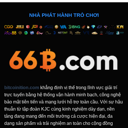
NHÀ PHÁT HÀNH TRÒ CHƠI
bitcoinition.com
khẳng định vị thế trong lĩnh vực giải trí
trực tuyến bằng hệ thống vận hành minh bạch, công nghệ
bảo mật tiên tiến và mạng lưới hỗ trợ toàn cầu. Với sự hậu
thuẫn từ tập đoàn KJC cùng kinh nghiệm dày dạn, nền
tảng đang mang đến môi trường cá cược hiện đại, đa
dạng sản phẩm và trải nghiệm an toàn cho cộng đồng