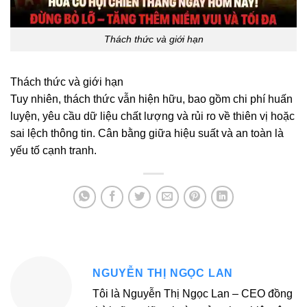
Thách thức và giới hạn
Thách thức và giới hạn
Tuy nhiên, thách thức vẫn hiện hữu, bao gồm chi phí huấn
luyện, yêu cầu dữ liệu chất lượng và rủi ro về thiên vị hoặc
sai lệch thông tin. Cân bằng giữa hiệu suất và an toàn là
yếu tố cạnh tranh.
NGUYỄN THỊ NGỌC LAN
Tôi là Nguyễn Thị Ngọc Lan – CEO đồng