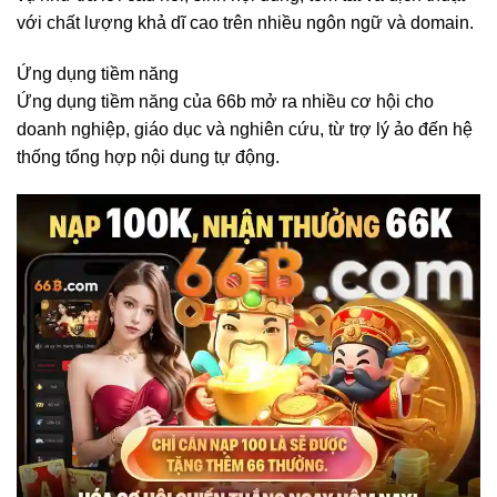
với chất lượng khả dĩ cao trên nhiều ngôn ngữ và domain.
Ứng dụng tiềm năng
Ứng dụng tiềm năng của 66b mở ra nhiều cơ hội cho
doanh nghiệp, giáo dục và nghiên cứu, từ trợ lý ảo đến hệ
thống tổng hợp nội dung tự động.