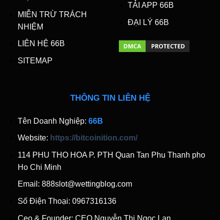
TẢI APP 66B
MIỄN TRỪ TRÁCH
ĐẠI LÝ 66B
NHIỆM
LIÊN HỆ 66B
SITEMAP
THÔNG TIN LIÊN HỆ
Tên Doanh Nghiệp:
66B
Website:
https://bitcoinition.com/
114 PHU THO HOA P. PTH Quan Tan Phu Thanh pho
Ho Chi Minh
Email:
888slot@wettingblog.com
Số Điện Thoại: 0967316136
Ceo & Founder:
CEO Nguyễn Thị Ngọc Lan