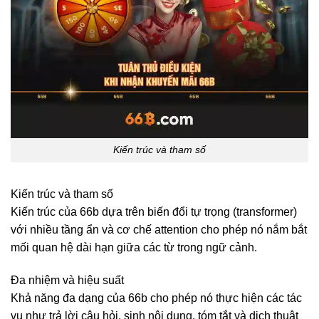
Kiến trúc và tham số
Kiến trúc và tham số
Kiến trúc của 66b dựa trên biến đổi tự trọng (transformer)
với nhiều tầng ẩn và cơ chế attention cho phép nó nắm bắt
mối quan hệ dài hạn giữa các từ trong ngữ cảnh.
Đa nhiệm và hiệu suất
Khả năng đa dạng của 66b cho phép nó thực hiện các tác
vụ như trả lời câu hỏi, sinh nội dung, tóm tắt và dịch thuật