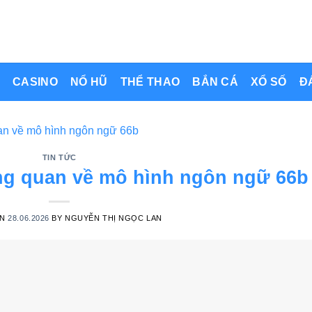
CASINO
NỔ HŨ
THỂ THAO
BẮN CÁ
XỔ SỐ
Đ
uan về mô hình ngôn ngữ 66b
TIN TỨC
ổng quan về mô hình ngôn ngữ 66b
ON
28.06.2026
BY
NGUYỄN THỊ NGỌC LAN