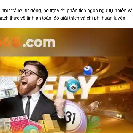
như trả lời tự động, hỗ trợ viết, phân tích ngôn ngữ tự nhiên và
ách thức về tính an toàn, độ giải thích và chi phí huấn luyện.