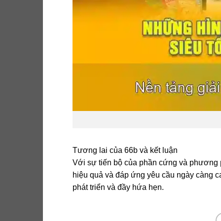
Tương lai của 66b và kết luận
Với sự tiến bộ của phần cứng và phương 
hiệu quả và đáp ứng yêu cầu ngày càng c
phát triển và đầy hứa hẹn.