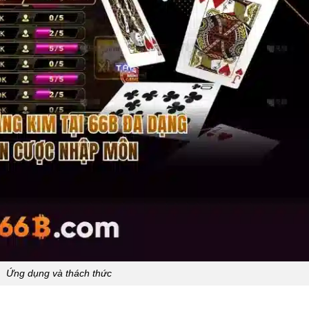
Ứng dụng và thách thức