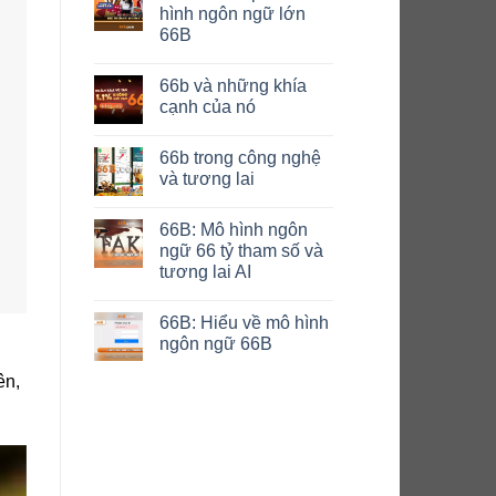
hình ngôn ngữ lớn
66B
66b và những khía
cạnh của nó
66b trong công nghệ
và tương lai
66B: Mô hình ngôn
ngữ 66 tỷ tham số và
tương lai AI
66B: Hiểu về mô hình
ngôn ngữ 66B
ên,