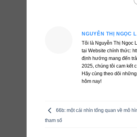
NGUYỄN THỊ NGỌC 
Tôi là Nguyễn Thị Ngọc L
tại Website chính thức: ht
định hướng mang đến trải
2025, chúng tôi cam kết 
Hãy cùng theo dõi những p
hôm nay!
66b: một cái nhìn tổng quan về mô hì
tham số