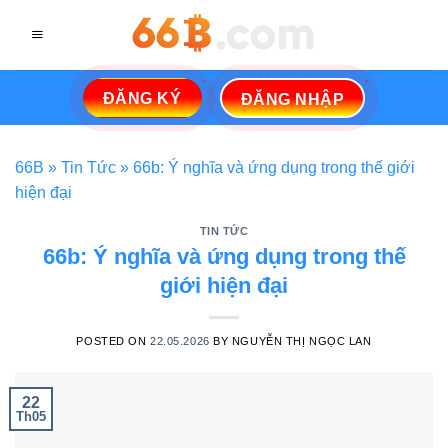
Skip
to
content
ĐĂNG KÝ
ĐĂNG NHẬP
66B
»
Tin Tức
»
66b: Ý nghĩa và ứng dụng trong thế giới
hiện đại
TIN TỨC
66b: Ý nghĩa và ứng dụng trong thế
giới hiện đại
POSTED ON
22.05.2026
BY
NGUYỄN THỊ NGỌC LAN
22
Th05