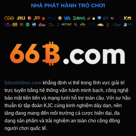
NHÀ PHÁT HÀNH TRÒ CHƠI
bitcoinition.com
khẳng định vị thế trong lĩnh vực giải trí
trực tuyến bằng hệ thống vận hành minh bạch, công nghệ
bảo mật tiên tiến và mạng lưới hỗ trợ toàn cầu. Với sự hậu
thuẫn từ tập đoàn KJC cùng kinh nghiệm dày dạn, nền
tảng đang mang đến môi trường cá cược hiện đại, đa
dạng sản phẩm và trải nghiệm an toàn cho cộng đồng
người chơi quốc tế.