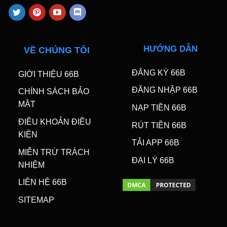
HƯỚNG DẪN
VỀ CHÚNG TÔI
ĐĂNG KÝ 66B
GIỚI THIỆU 66B
ĐĂNG NHẬP 66B
CHÍNH SÁCH BẢO
MẬT
NẠP TIỀN 66B
ĐIỀU KHOẢN ĐIỀU
RÚT TIỀN 66B
KIỆN
TẢI APP 66B
MIỄN TRỪ TRÁCH
ĐẠI LÝ 66B
NHIỆM
LIÊN HỆ 66B
SITEMAP