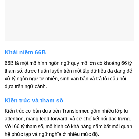
Khái niệm 66B
66B là một mô hình ngôn ngữ quy mô lớn có khoảng 66 tỷ
tham số, được huấn luyện trên một tập dữ liệu đa dạng để
xử lý ngôn ngữ tự nhiên, sinh văn bản và trả lời câu hỏi
dựa trên ngữ cảnh.
Kiến trúc và tham số
Kiến trúc cơ bản dựa trên Transformer, gồm nhiều lớp tự
attention, mạng feed-forward, và cơ chế kết nối đặc trưng.
Với 66 tỷ tham số, mô hình có khả năng nắm bắt mối quan
hệ phức tạp và ngữ nghĩa ở nhiều mức độ.