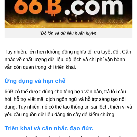
'Độ lớn và dữ liệu huấn luyện'
Tuy nhiên, lớn hơn không đồng nghĩa tối ưu tuyệt đối. Cân
nhắc về chất lượng dữ liệu, độ lệch và chi phí vận hành
vẫn còn quan trọng khi triển khai.
Ứng dụng và hạn chế
66B có thể được dùng cho tổng hợp văn bản, trả lời câu
hỏi, hỗ trợ viết mã, dịch ngôn ngữ và hỗ trợ sáng tạo nội
dung. Tuy nhiên, nó có thể tạo thông tin sai lệch, thiên vị và
yêu cầu nguồn dữ liệu đáng tin cậy để kiểm chứng.
Triển khai và cân nhắc đạo đức