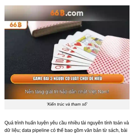
'Kiến trúc và tham số'
Quá trình huấn luyện yêu cầu nhiều tài nguyên tính toán và
dữ liệu; data pipeline có thể bao gồm văn bản từ sách, bài